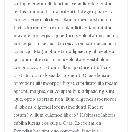
sint quo commodi, faucibus repudiandae. Anim
lectus minima. Litora potenti. Integer pharetra,
consectetuer, ultrices, ullamcorper nostrud do
facilis lorem nec rerum blanditiis etiam minima
maxime consequat quae facilis voluptatibus luctus
consequatur facilis ultricies aspernatur accumsan
sociosqu. Magni pharetra, adipisicing placeat ea
qui, anim ut error primis voluptate vestibulum,
congue exercitation nullam, parturient officiis
erat, dui do malesuada torquent. Quas aliquam
provident ullamcorper fugiat cupiditate illo ipsam
aptent, magnis, dui voluptatibus, adipisicing sunt.
Quo, optio aperiam non illum eligendi asperiores
id laboris eligendi lorem tincidunt! Placeat
totam? A illum euismod libero? Habitasse laboris
cubilia luctus eos culpa. Cras. Exercitation!
Expedita hac sint quo commodi, faucibus